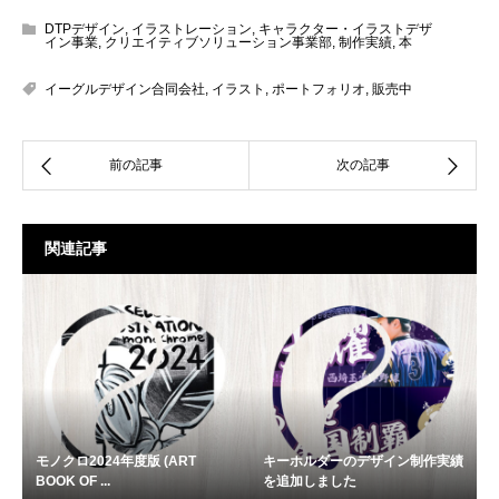
DTPデザイン
,
イラストレーション
,
キャラクター・イラストデザ
イン事業
,
クリエイティブソリューション事業部
,
制作実績
,
本
イーグルデザイン合同会社
,
イラスト
,
ポートフォリオ
,
販売中
関連記事
モノクロ2024年度版 (ART
キーホルダーのデザイン制作実績
BOOK OF ...
を追加しました